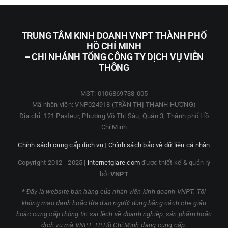
TRUNG TÂM KINH DOANH VNPT THÀNH PHỐ
HỒ CHÍ MINH
– CHI NHÁNH TỔNG CÔNG TY DỊCH VỤ VIỄN
THÔNG
MST: 0106869738-005
Mã nhân viên: VNP024918 (TRẦN THỊ THANH HƯƠNG)
Địa chỉ: 121 Pasteur, Phường Võ Thị Sáu, Quận 3, Thành phố Hồ
Chí Minh
Chính sách cung cấp dịch vụ
|
Chính sách bảo vệ dữ liệu cá nhân
Copyright 2012 - 2025 |
internetgiare.com
được thiết kế & quản lý
bởi
VNPT
* Đây là website bán hàng của nhân viên kinh doanh VNPT. Tôi
không mạo danh hoặc lừa đảo người dùng bằng cách che giấu
hoặc cung cấp thông tin sai lệch về doanh nghiệp, sản phẩm hoặc
dịch vụ mà VNPT TP.Hồ Chí Minh đang cung cấp.