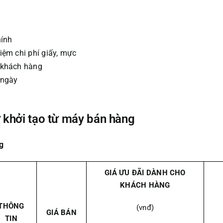
hính
iệm chi phí giấy, mực
i khách hàng
 ngày
ử khởi tạo từ máy bán hàng
g
GIÁ ƯU ĐÃI DÀNH CHO
KHÁCH HÀNG
THÔNG
(vnđ)
GIÁ BÁN
TIN