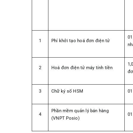
01
1
Phí khởi tạo hoá đơn điện tử
nh
1,
2
Hoá đơn điện tử máy tính tiền
đơ
3
Chữ ký số HSM
01
Phần mềm quản lý bán hàng
4
01
(VNPT Posio)