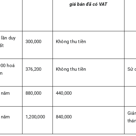
giá bán đã có VAT
 lần duy
300,000
Không thu tiền
ất
000 hoá
376,200
Không thu tiền
Sử d
n
 năm
880,000
440,000
Giả
 năm
1,200,000
840,000
thá