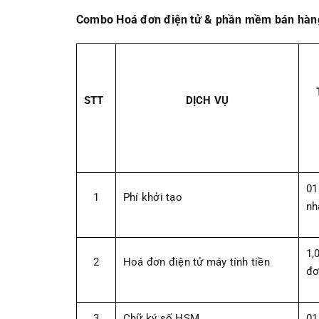
Combo Hoá đơn điện tử & phần mềm bán hàn
STT
DỊCH VỤ
01
1
Phí khởi tạo
nh
1,
2
Hoá đơn điện tử máy tính tiền
đơ
3
Chữ ký số HSM
01