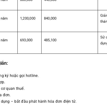
Giả
 năm
1,200,000
840,000
thá
Sử 
 năm
693,000
485,100
dụn
iản:
g ký hoặc gọi hotline.
ợp.
 cơ quan thuế.
a đơn.
ử dụng – bắt đầu phát hành hóa đơn điện tử.