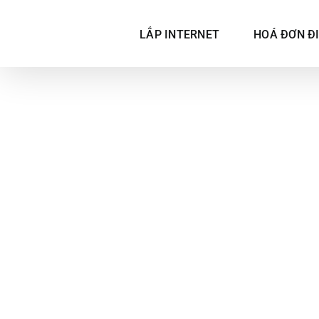
Skip
to
LẮP INTERNET
HOÁ ĐƠN Đ
content