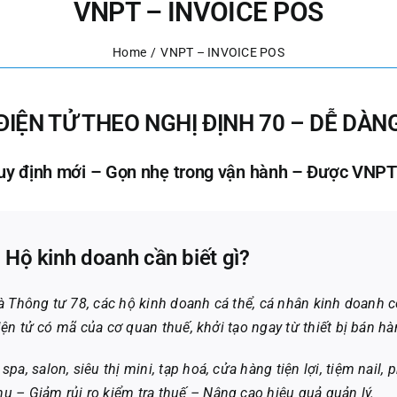
VNPT – INVOICE POS
Home
VNPT – INVOICE POS
ĐIỆN TỬ THEO NGHỊ ĐỊNH 70 – DỄ DÀ
uy định mới – Gọn nhẹ trong vận hành – Được VNP
Hộ kinh doanh cần biết gì?
à Thông tư 78, các hộ kinh doanh cá thể, cá nhân kinh doanh 
n tử có mã của cơ quan thuế, khởi tạo ngay từ thiết bị bán hà
pa, salon, siêu thị mini, tạp hoá, cửa hàng tiện lợi, tiệm nail,
u – Giảm rủi ro kiểm tra thuế – Nâng cao hiệu quả quản lý.