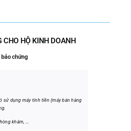
NG CHO HỘ KINH DOANH
T bảo chứng
có sử dụng máy tính tiền (máy bán hàng
ng.
 phòng khám, …