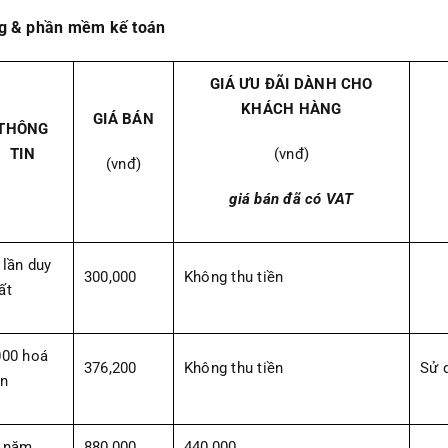
g & phần mềm kế toán
GIÁ ƯU ĐÃI DÀNH CHO
KHÁCH HÀNG
GIÁ BÁN
THÔNG
TIN
(vnđ)
(vnđ)
giá bán đã có VAT
 lần duy
300,000
Không thu tiền
ất
000 hoá
376,200
Không thu tiền
Sử d
n
 năm
880,000
440,000