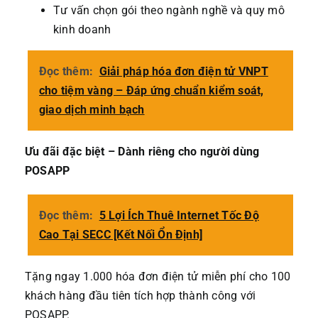
Tư vấn chọn gói theo ngành nghề và quy mô
kinh doanh
Đọc thêm:
Giải pháp hóa đơn điện tử VNPT
cho tiệm vàng – Đáp ứng chuẩn kiểm soát,
giao dịch minh bạch
Ưu đãi đặc biệt – Dành riêng cho người dùng
POSAPP
Đọc thêm:
5 Lợi Ích Thuê Internet Tốc Độ
Cao Tại SECC [Kết Nối Ổn Định]
Tặng ngay 1.000 hóa đơn điện tử miễn phí cho 100
khách hàng đầu tiên tích hợp thành công với
POSAPP.