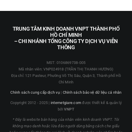
TRUNG TÂM KINH DOANH VNPT THÀNH PHỐ
HỒ CHÍ MINH
– CHI NHÁNH TỔNG CÔNG TY DỊCH VỤ VIỄN
THÔNG
MST: 0106869738-005
Mã nhân viên: VNP024918 (TRẦN THỊ THANH HƯƠNG)
Địa chỉ: 121 Pasteur, Phường Võ Thị Sáu, Quận 3, Thành phố Hồ
Chí Minh
Chính sách cung cấp dịch vụ
|
Chính sách bảo vệ dữ liệu cá nhân
Copyright 2012 - 2025 |
internetgiare.com
được thiết kế & quản lý
bởi
VNPT
* Đây là website bán hàng của nhân viên kinh doanh VNPT. Tôi
không mạo danh hoặc lừa đảo người dùng bằng cách che giấu