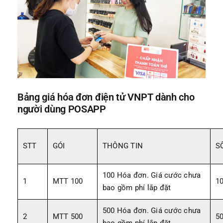
Bảng giá hóa đơn điện tử VNPT dành cho
người dùng POSAPP
STT
GÓI
THÔNG TIN
S
100 Hóa đơn. Giá cước chưa
1
MTT 100
1
bao gồm phí lắp đặt
500 Hóa đơn. Giá cước chưa
2
MTT 500
5
bao gồm phí lắp đặt