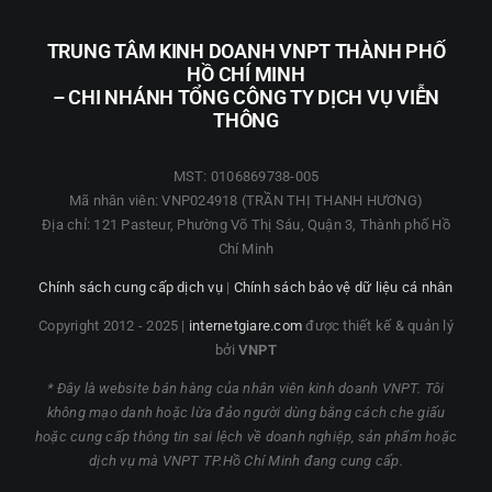
TRUNG TÂM KINH DOANH VNPT THÀNH PHỐ
HỒ CHÍ MINH
– CHI NHÁNH TỔNG CÔNG TY DỊCH VỤ VIỄN
THÔNG
MST: 0106869738-005
Mã nhân viên: VNP024918 (TRẦN THỊ THANH HƯƠNG)
Địa chỉ: 121 Pasteur, Phường Võ Thị Sáu, Quận 3, Thành phố Hồ
Chí Minh
Chính sách cung cấp dịch vụ
|
Chính sách bảo vệ dữ liệu cá nhân
Copyright 2012 - 2025 |
internetgiare.com
được thiết kế & quản lý
bởi
VNPT
* Đây là website bán hàng của nhân viên kinh doanh VNPT. Tôi
không mạo danh hoặc lừa đảo người dùng bằng cách che giấu
hoặc cung cấp thông tin sai lệch về doanh nghiệp, sản phẩm hoặc
dịch vụ mà VNPT TP.Hồ Chí Minh đang cung cấp.