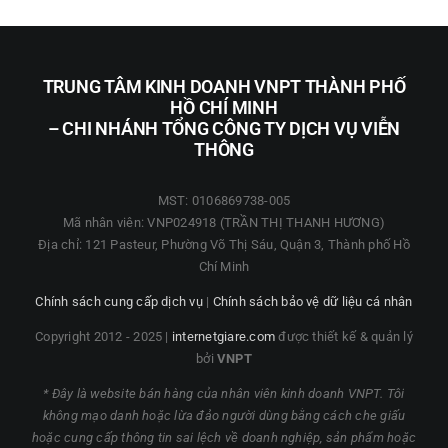
TRUNG TÂM KINH DOANH VNPT THÀNH PHỐ
HỒ CHÍ MINH
– CHI NHÁNH TỔNG CÔNG TY DỊCH VỤ VIỄN
THÔNG
MST: 0106869738-005
Mã nhân viên: VNP024918 (TRẦN THỊ THANH HƯƠNG)
Địa chỉ: 121 Pasteur, Phường Võ Thị Sáu, Quận 3, Thành phố Hồ
Chí Minh
Chính sách cung cấp dịch vụ
|
Chính sách bảo vệ dữ liệu cá nhân
Copyright 2012 - 2025 |
internetgiare.com
được thiết kế & quản lý
bởi
VNPT
* Đây là website bán hàng của nhân viên kinh doanh VNPT. Tôi
không mạo danh hoặc lừa đảo người dùng bằng cách che giấu
hoặc cung cấp thông tin sai lệch về doanh nghiệp, sản phẩm hoặc