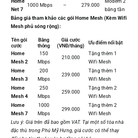
Home
Modem 2
1000 Mbps
–
279.000
Net 7
băng tần
Bảng giá tham khảo các gói Home Mesh (Kèm Wifi
Mesh phủ sóng rộng):
Tên gói
Băng
Giá cước
Ưu điểm nổi bật
cước
thông
(VNĐ/tháng)
Home
150
Tặng thêm 1
210.000
Mesh 2
Mbps
Wifi Mesh
Home
200
Tặng thêm 1
239.000
Mesh 3
Mbps
Wifi Mesh
Home
250
Tặng thêm 2
259.000
Mesh 4
Mbps
Wifi Mesh
Home
1000
Tặng thêm 2
299.000
Mesh 7
Mbps
Wifi Mesh
Lưu ý: Giá trên đã bao gồm VAT. Tại một số tòa nhà
đặc thù trong Phú Mỹ Hưng, giá cước có thể thay