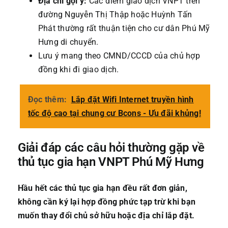
Địa chỉ gợi ý:
Các điểm giao dịch VNPT trên
đường Nguyễn Thị Thập hoặc Huỳnh Tấn
Phát thường rất thuận tiện cho cư dân Phú Mỹ
Hưng di chuyển.
Lưu ý mang theo CMND/CCCD của chủ hợp
đồng khi đi giao dịch.
Đọc thêm:
Lắp đặt Wifi Internet truyền hình
tốc độ cao tại chung cư Bcons - Ưu đãi khủng!
Giải đáp các câu hỏi thường gặp về
thủ tục gia hạn VNPT Phú Mỹ Hưng
Hầu hết các thủ tục gia hạn đều rất đơn giản,
không cần ký lại hợp đồng phức tạp trừ khi bạn
muốn thay đổi chủ sở hữu hoặc địa chỉ lắp đặt.