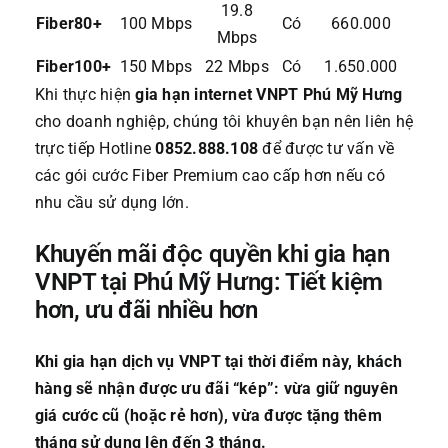
19.8
Fiber80+
100 Mbps
Có
660.000
Mbps
Fiber100+
150 Mbps
22 Mbps
Có
1.650.000
Khi thực hiện
gia hạn internet VNPT Phú Mỹ Hưng
cho doanh nghiệp, chúng tôi khuyên bạn nên liên hệ
trực tiếp Hotline
0852.888.108
để được tư vấn về
các gói cước Fiber Premium cao cấp hơn nếu có
nhu cầu sử dụng lớn.
Khuyến mãi độc quyền khi gia hạn
VNPT tại Phú Mỹ Hưng: Tiết kiệm
hơn, ưu đãi nhiều hơn
Khi gia hạn dịch vụ VNPT tại thời điểm này, khách
hàng sẽ nhận được ưu đãi “kép”: vừa giữ nguyên
giá cước cũ (hoặc rẻ hơn), vừa được tặng thêm
tháng sử dụng lên đến 3 tháng.