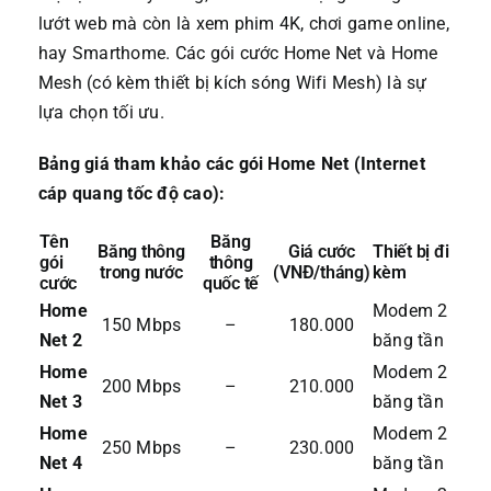
lướt web mà còn là xem phim 4K, chơi game online,
hay Smarthome. Các gói cước Home Net và Home
Mesh (có kèm thiết bị kích sóng Wifi Mesh) là sự
lựa chọn tối ưu.
Bảng giá tham khảo các gói Home Net (Internet
cáp quang tốc độ cao):
Tên
Băng
Băng thông
Giá cước
Thiết bị đi
gói
thông
trong nước
(VNĐ/tháng)
kèm
cước
quốc tế
Home
Modem 2
150 Mbps
–
180.000
Net 2
băng tần
Home
Modem 2
200 Mbps
–
210.000
Net 3
băng tần
Home
Modem 2
250 Mbps
–
230.000
Net 4
băng tần