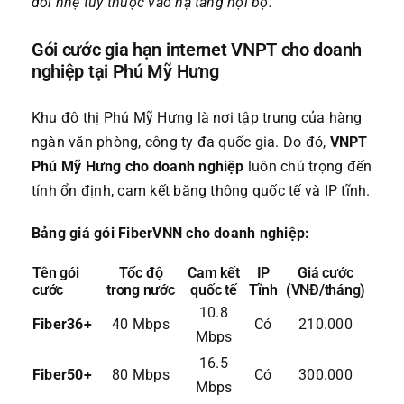
đổi nhẹ tùy thuộc vào hạ tầng nội bộ.
Gói cước gia hạn internet VNPT cho doanh
nghiệp tại Phú Mỹ Hưng
Khu đô thị Phú Mỹ Hưng là nơi tập trung của hàng
ngàn văn phòng, công ty đa quốc gia. Do đó,
VNPT
Phú Mỹ Hưng cho doanh nghiệp
luôn chú trọng đến
tính ổn định, cam kết băng thông quốc tế và IP tĩnh.
Bảng giá gói FiberVNN cho doanh nghiệp:
Tên gói
Tốc độ
Cam kết
IP
Giá cước
cước
trong nước
quốc tế
Tĩnh
(VNĐ/tháng)
10.8
Fiber36+
40 Mbps
Có
210.000
Mbps
16.5
Fiber50+
80 Mbps
Có
300.000
Mbps