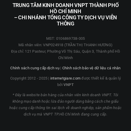
TRUNG TÂM KINH DOANH VNPT THÀNH PHỐ
HỒ CHÍ MINH
– CHI NHÁNH TỔNG CÔNG TY DỊCH VỤ VIỄN
THÔNG
MST: 0106869738-005
Mã nhân viên: VNP024918 (TRẦN THỊ THANH HƯƠNG)
Địa chỉ: 121 Pasteur, Phường Võ Thị Sáu, Quận 3, Thành phố Hồ
Chí Minh
Chính sách cung cấp dịch vụ
|
Chính sách bảo vệ dữ liệu cá nhân
Copyright 2012 - 2025 |
internetgiare.com
được thiết kế & quản lý
bởi
VNPT
* Đây là website bán hàng của nhân viên kinh doanh VNPT. Tôi
không mạo danh hoặc lừa đảo người dùng bằng cách che giấu
hoặc cung cấp thông tin sai lệch về doanh nghiệp, sản phẩm hoặc
dịch vụ mà VNPT TP.Hồ Chí Minh đang cung cấp.