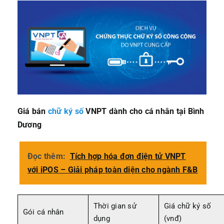
Giá bán
chữ ký số
VNPT dành cho cá nhân tại Bình
Dương
Đọc thêm:
Tích hợp hóa đơn điện tử VNPT
với iPOS – Giải pháp toàn diện cho ngành F&B
Thời gian sử
Giá chữ ký số
Gói cá nhân
dụng
(vnđ)